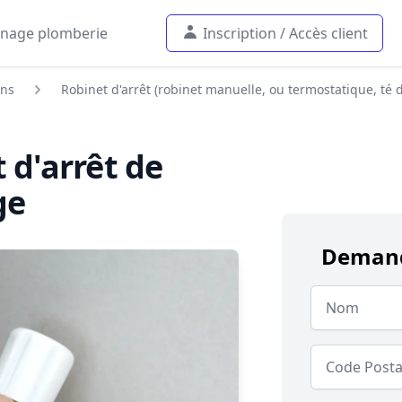
nage plomberie
Inscription / Accès client
ons
Robinet d'arrêt (robinet manuelle, ou termostatique, té de
 d'arrêt de
ge
Demand
Nom
Code postal