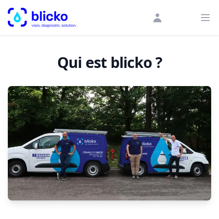
blicko
Ouv
Qui est blicko ?