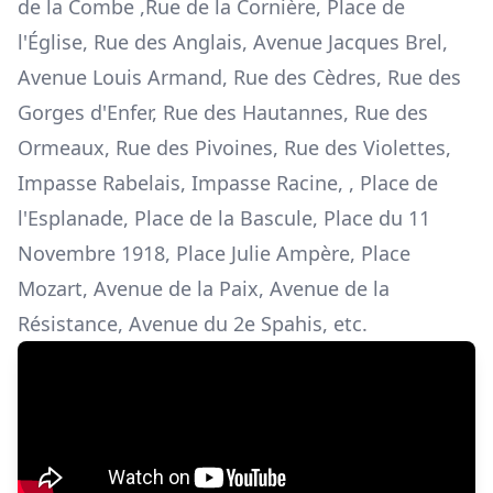
de la Combe ,Rue de la Cornière, Place de
l'Église, Rue des Anglais, Avenue Jacques Brel,
Avenue Louis Armand, Rue des Cèdres, Rue des
Gorges d'Enfer, Rue des Hautannes, Rue des
Ormeaux, Rue des Pivoines, Rue des Violettes,
Impasse Rabelais, Impasse Racine, , Place de
l'Esplanade, Place de la Bascule, Place du 11
Novembre 1918, Place Julie Ampère, Place
Mozart, Avenue de la Paix, Avenue de la
Résistance, Avenue du 2e Spahis, etc.