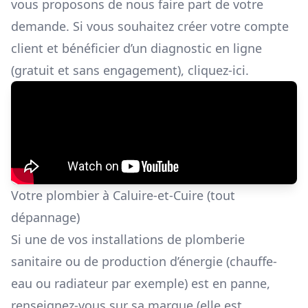
vous proposons de nous faire part de
votre
demande
. Si vous souhaitez créer votre compte
client et bénéficier d’un diagnostic en ligne
(gratuit et sans engagement),
cliquez-ici
.
Votre plombier à Caluire-et-Cuire (tout
dépannage)
Si une de vos installations de plomberie
sanitaire ou de production d’énergie (chauffe-
eau ou radiateur par exemple) est en panne,
renseignez-vous sur sa marque (elle est